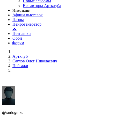
Новые альбомы
Все авторы Артклуба
Интерактив
Афиша выставок
Пазлы
Нейрогенератор
🔥
Пятнашки
Обои
Форум
Артклуб
Саулов Олег Николаевич
Пейзажи
@xudogniks