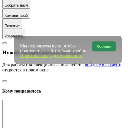
Собрать пазл
Комментарий
Похожие
Избранное
Мы используем куки, чтобы
Хорошо
пользоваться сайтом было удобно
Нужно авторизоваться на сайте
Политика конфиденциальности
Для работы с коллекциями – пожалуйста,
войдите в аккаунт
откроется в новом окне
Кому понравилось