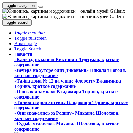
Toggle navigation
Toggle Search
Toggle menubar
Toggle fullscreen
Boxed page
Toggle Search
Новости
«Календарь майя» Виктории Ледерман, краткое
содержание
«Вечера на хуторе близ Диканьки» Николая Гоголя,
краткое содержание
«Тайна дома № 12 на улице Флоретт» Владимира
Торина, краткое содержание
«О носах и замка́х» Владимира Торина, краткое
содержание
«Тайны старой аптеки» Владимира Торина, краткое
содержание
«Они сражались за Родину» Михаила Шолохова,
краткое содержание
«Судьба человека» Михаила Шолохова, краткое
содержание