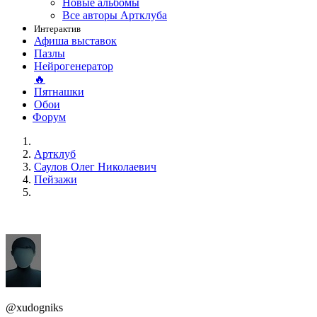
Новые альбомы
Все авторы Артклуба
Интерактив
Афиша выставок
Пазлы
Нейрогенератор
🔥
Пятнашки
Обои
Форум
Артклуб
Саулов Олег Николаевич
Пейзажи
@xudogniks