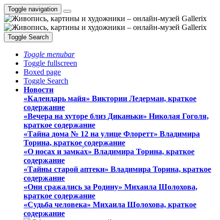
Toggle navigation
Toggle Search
Toggle menubar
Toggle fullscreen
Boxed page
Toggle Search
Новости
«Календарь майя» Виктории Ледерман, краткое
содержание
«Вечера на хуторе близ Диканьки» Николая Гоголя,
краткое содержание
«Тайна дома № 12 на улице Флоретт» Владимира
Торина, краткое содержание
«О носах и замка́х» Владимира Торина, краткое
содержание
«Тайны старой аптеки» Владимира Торина, краткое
содержание
«Они сражались за Родину» Михаила Шолохова,
краткое содержание
«Судьба человека» Михаила Шолохова, краткое
содержание