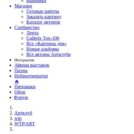
Вышивка
Магазин
Готовые работы
Заказать картину
Каталог авторов
Сообщество
Лента
Gallerix Топ-100
Все «Картины дня»
Новые альбомы
Все авторы Артклуба
Интерактив
Афиша выставок
Пазлы
Нейрогенератор
🔥
Пятнашки
Обои
Форум
Артклуб
wtp
WTP|ART