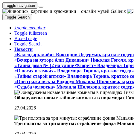
Toggle navigation
Toggle Search
Toggle menubar
Toggle fullscreen
Boxed page
Toggle Search
Новости
«Календарь майя» Виктории Ледерман, краткое содер
«Вечера на хуторе близ Диканьки» Николая Гоголя, к
«Тайна дома № 12 на улице Флоретт» Владимира Тори
«О носах и замка́х» Владимира Торина, краткое содер
«Тайны старой аптеки» Владимира Торина, краткое с
«Они сражались за Родину» Михаила Шолохова, кратк
«Судьба человека» Михаила Шолохова, краткое содер
Обнаружены новые тайные комнаты в пирамидах Гиз
27.04.2026
Три полотна за три минуты: ограбление фонда Манья
30.03.2026