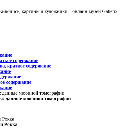
жание
раткое содержание
на, краткое содержание
жание
одержание
ое содержание
жание
ы: данные мюонной томографии
ни Рокка