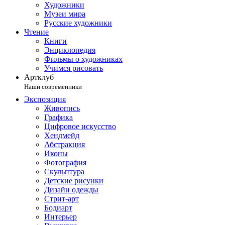
Художники
Музеи мира
Русские художники
Чтение
Книги
Энциклопедия
Фильмы о художниках
Учимся рисовать
Артклуб
Наши современники
Экспозиция
Живопись
Графика
Цифровое искусство
Хендмейд
Абстракция
Иконы
Фотография
Скульптура
Детские рисунки
Дизайн одежды
Стрит-арт
Бодиарт
Интерьер