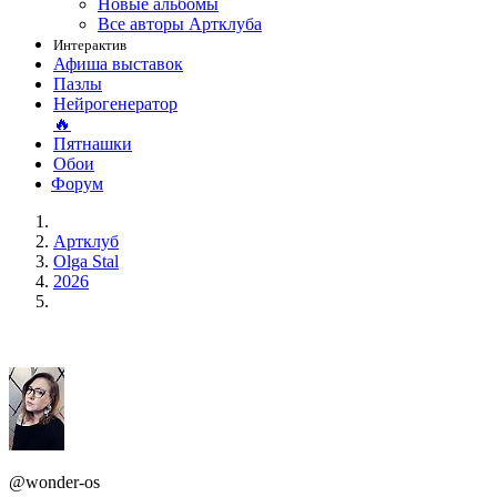
Новые альбомы
Все авторы Артклуба
Интерактив
Афиша выставок
Пазлы
Нейрогенератор
🔥
Пятнашки
Обои
Форум
Артклуб
Olga Stal
2026
@wonder-os