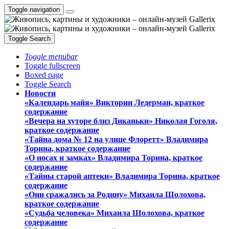
Toggle navigation
Toggle Search
Toggle menubar
Toggle fullscreen
Boxed page
Toggle Search
Новости
«Календарь майя» Виктории Ледерман, краткое
содержание
«Вечера на хуторе близ Диканьки» Николая Гоголя,
краткое содержание
«Тайна дома № 12 на улице Флоретт» Владимира
Торина, краткое содержание
«О носах и замка́х» Владимира Торина, краткое
содержание
«Тайны старой аптеки» Владимира Торина, краткое
содержание
«Они сражались за Родину» Михаила Шолохова,
краткое содержание
«Судьба человека» Михаила Шолохова, краткое
содержание