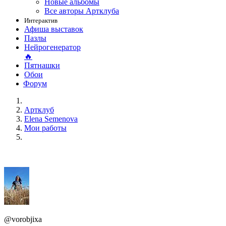
Новые альбомы
Все авторы Артклуба
Интерактив
Афиша выставок
Пазлы
Нейрогенератор
🔥
Пятнашки
Обои
Форум
Артклуб
Elena Semenova
Мои работы
@vorobjixa