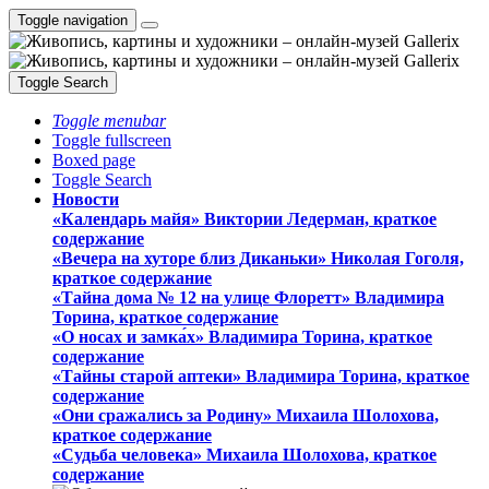
Toggle navigation
Toggle Search
Toggle menubar
Toggle fullscreen
Boxed page
Toggle Search
Новости
«Календарь майя» Виктории Ледерман, краткое
содержание
«Вечера на хуторе близ Диканьки» Николая Гоголя,
краткое содержание
«Тайна дома № 12 на улице Флоретт» Владимира
Торина, краткое содержание
«О носах и замка́х» Владимира Торина, краткое
содержание
«Тайны старой аптеки» Владимира Торина, краткое
содержание
«Они сражались за Родину» Михаила Шолохова,
краткое содержание
«Судьба человека» Михаила Шолохова, краткое
содержание