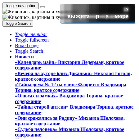
Toggle navigation
160
114
77
51
44
39
27
25
18
17
12
7
выжигание по дереву
цифровое искусство
городской пейзаж
разное живопись
фотографии
рисунок (1)
натюрморт
военный
портрет
казачья
пейзаж
море
Toggle Search
Toggle menubar
Toggle fullscreen
Boxed page
Toggle Search
Новости
«Календарь майя» Виктории Ледерман, краткое
содержание
«Вечера на хуторе близ Диканьки» Николая Гоголя,
краткое содержание
«Тайна дома № 12 на улице Флоретт» Владимира
Торина, краткое содержание
«О носах и замка́х» Владимира Торина, краткое
содержание
«Тайны старой аптеки» Владимира Торина, краткое
содержание
«Они сражались за Родину» Михаила Шолохова,
краткое содержание
«Судьба человека» Михаила Шолохова, краткое
содержание