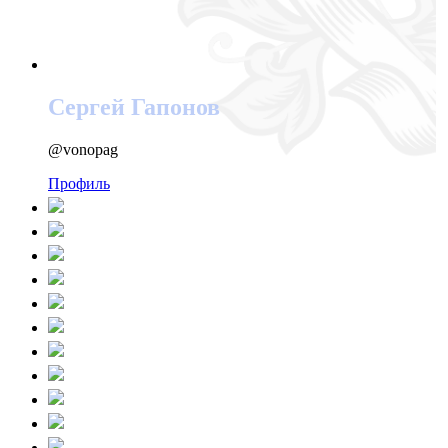
Сергей Гапонов
@vonopag
Профиль