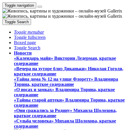
Toggle navigation
Toggle Search
Toggle menubar
Toggle fullscreen
Boxed page
Toggle Search
Новости
«Календарь майя» Виктории Ледерман, краткое
содержание
«Вечера на хуторе близ Диканьки» Николая Гоголя,
краткое содержание
«Тайна дома № 12 на улице Флоретт» Владимира
Торина, краткое содержание
«О носах и замка́х» Владимира Торина, краткое
содержание
«Тайны старой аптеки» Владимира Торина, краткое
содержание
«Они сражались за Родину» Михаила Шолохова,
краткое содержание
«Судьба человека» Михаила Шолохова, краткое
содержание