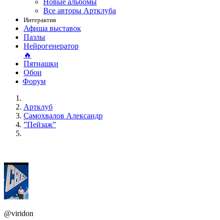
Новые альбомы
Все авторы Артклуба
Интерактив
Афиша выставок
Пазлы
Нейрогенератор
🔥
Пятнашки
Обои
Форум
Артклуб
Самохвалов Александр
”Пейзаж”
@viridon