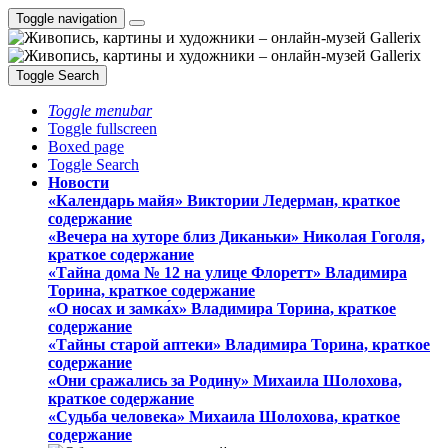
Toggle navigation
Toggle Search
Toggle menubar
Toggle fullscreen
Boxed page
Toggle Search
Новости
«Календарь майя» Виктории Ледерман, краткое
содержание
«Вечера на хуторе близ Диканьки» Николая Гоголя,
краткое содержание
«Тайна дома № 12 на улице Флоретт» Владимира
Торина, краткое содержание
«О носах и замка́х» Владимира Торина, краткое
содержание
«Тайны старой аптеки» Владимира Торина, краткое
содержание
«Они сражались за Родину» Михаила Шолохова,
краткое содержание
«Судьба человека» Михаила Шолохова, краткое
содержание