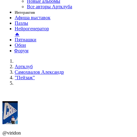
Новые альбомы
Все авторы Артклуба
Интерактив
Афиша выставок
Пазлы
Нейрогенератор
🔥
Пятнашки
Обои
Форум
Артклуб
Самохвалов Александр
”Пейзаж”
@viridon