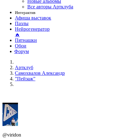
Новые альбомы
Все авторы Артклуба
Интерактив
Афиша выставок
Пазлы
Нейрогенератор
🔥
Пятнашки
Обои
Форум
Артклуб
Самохвалов Александр
”Пейзаж”
@viridon