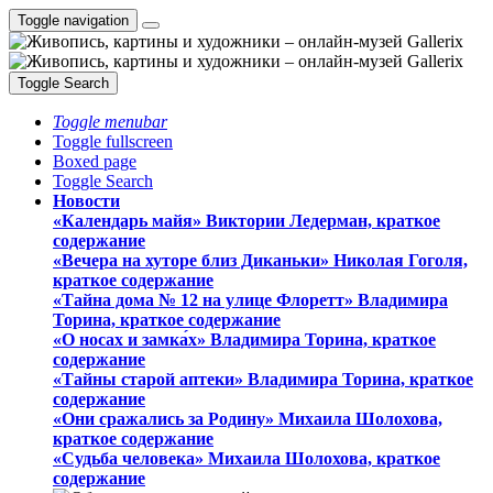
Toggle navigation
Toggle Search
Toggle menubar
Toggle fullscreen
Boxed page
Toggle Search
Новости
«Календарь майя» Виктории Ледерман, краткое
содержание
«Вечера на хуторе близ Диканьки» Николая Гоголя,
краткое содержание
«Тайна дома № 12 на улице Флоретт» Владимира
Торина, краткое содержание
«О носах и замка́х» Владимира Торина, краткое
содержание
«Тайны старой аптеки» Владимира Торина, краткое
содержание
«Они сражались за Родину» Михаила Шолохова,
краткое содержание
«Судьба человека» Михаила Шолохова, краткое
содержание