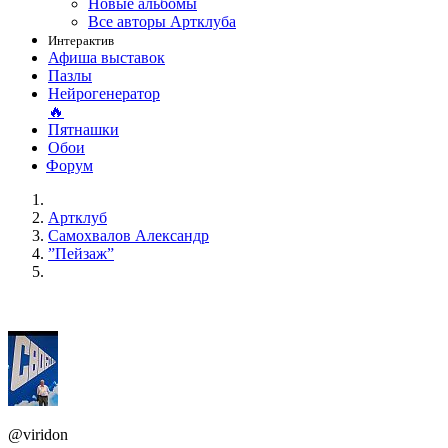
Новые альбомы
Все авторы Артклуба
Интерактив
Афиша выставок
Пазлы
Нейрогенератор
🔥
Пятнашки
Обои
Форум
Артклуб
Самохвалов Александр
”Пейзаж”
@viridon