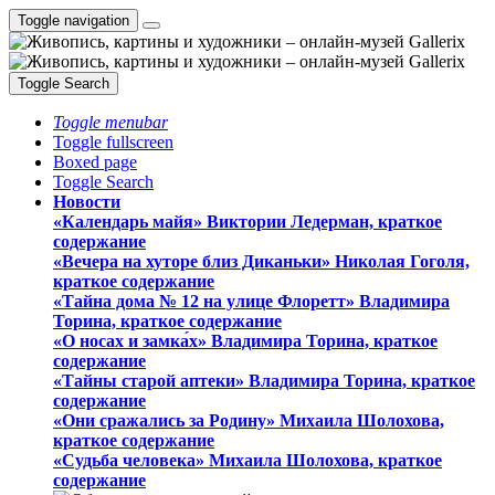
Toggle navigation
Toggle Search
Toggle menubar
Toggle fullscreen
Boxed page
Toggle Search
Новости
«Календарь майя» Виктории Ледерман, краткое
содержание
«Вечера на хуторе близ Диканьки» Николая Гоголя,
краткое содержание
«Тайна дома № 12 на улице Флоретт» Владимира
Торина, краткое содержание
«О носах и замка́х» Владимира Торина, краткое
содержание
«Тайны старой аптеки» Владимира Торина, краткое
содержание
«Они сражались за Родину» Михаила Шолохова,
краткое содержание
«Судьба человека» Михаила Шолохова, краткое
содержание