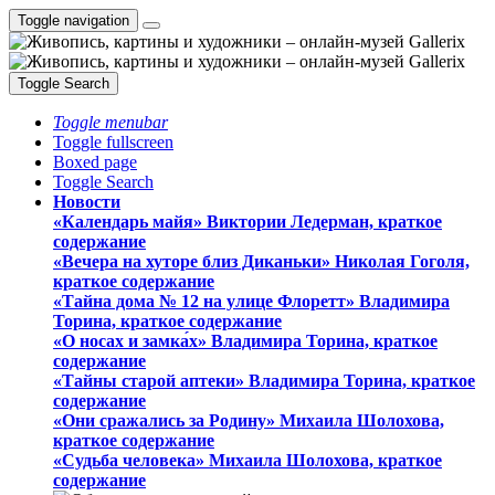
Toggle navigation
Toggle Search
Toggle menubar
Toggle fullscreen
Boxed page
Toggle Search
Новости
«Календарь майя» Виктории Ледерман, краткое
содержание
«Вечера на хуторе близ Диканьки» Николая Гоголя,
краткое содержание
«Тайна дома № 12 на улице Флоретт» Владимира
Торина, краткое содержание
«О носах и замка́х» Владимира Торина, краткое
содержание
«Тайны старой аптеки» Владимира Торина, краткое
содержание
«Они сражались за Родину» Михаила Шолохова,
краткое содержание
«Судьба человека» Михаила Шолохова, краткое
содержание