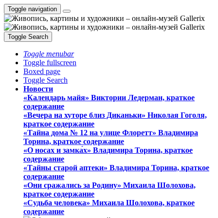
Toggle navigation
Toggle Search
Toggle menubar
Toggle fullscreen
Boxed page
Toggle Search
Новости
«Календарь майя» Виктории Ледерман, краткое
содержание
«Вечера на хуторе близ Диканьки» Николая Гоголя,
краткое содержание
«Тайна дома № 12 на улице Флоретт» Владимира
Торина, краткое содержание
«О носах и замка́х» Владимира Торина, краткое
содержание
«Тайны старой аптеки» Владимира Торина, краткое
содержание
«Они сражались за Родину» Михаила Шолохова,
краткое содержание
«Судьба человека» Михаила Шолохова, краткое
содержание