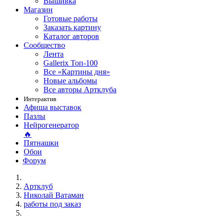
Вышивка
Магазин
Готовые работы
Заказать картину
Каталог авторов
Сообщество
Лента
Gallerix Топ-100
Все «Картины дня»
Новые альбомы
Все авторы Артклуба
Интерактив
Афиша выставок
Пазлы
Нейрогенератор
🔥
Пятнашки
Обои
Форум
Артклуб
Николай Ватаман
работы под заказ