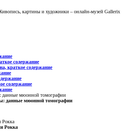
жание
раткое содержание
на, краткое содержание
жание
одержание
ое содержание
жание
ы: данные мюонной томографии
ни Рокка