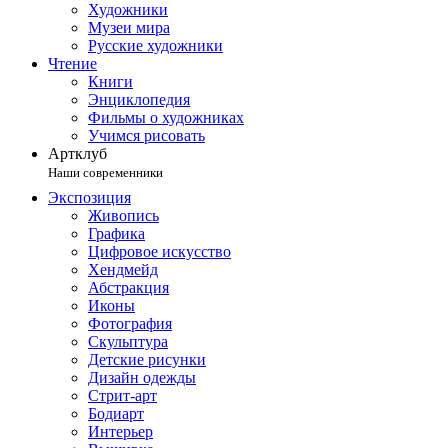
Художники
Музеи мира
Русские художники
Чтение
Книги
Энциклопедия
Фильмы о художниках
Учимся рисовать
Артклуб
Наши современники
Экспозиция
Живопись
Графика
Цифровое искусство
Хендмейд
Абстракция
Иконы
Фотография
Скульптура
Детские рисунки
Дизайн одежды
Стрит-арт
Бодиарт
Интерьер