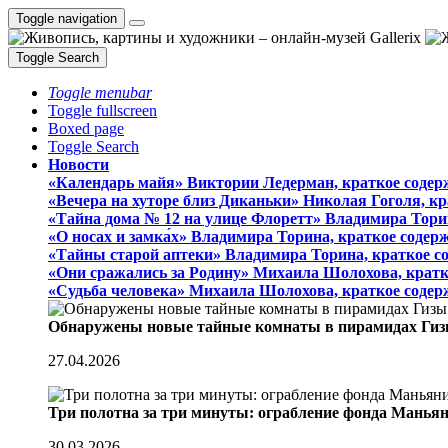
Toggle navigation
Toggle Search
Toggle menubar
Toggle fullscreen
Boxed page
Toggle Search
Новости
«Календарь майя» Виктории Ледерман, краткое содер
«Вечера на хуторе близ Диканьки» Николая Гоголя, к
«Тайна дома № 12 на улице Флоретт» Владимира Тори
«О носах и замка́х» Владимира Торина, краткое содер
«Тайны старой аптеки» Владимира Торина, краткое с
«Они сражались за Родину» Михаила Шолохова, кратк
«Судьба человека» Михаила Шолохова, краткое содер
Обнаружены новые тайные комнаты в пирамидах Гиз
27.04.2026
Три полотна за три минуты: ограбление фонда Манья
30.03.2026