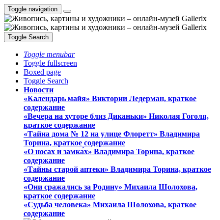
Toggle navigation
Toggle Search
Toggle menubar
Toggle fullscreen
Boxed page
Toggle Search
Новости
«Календарь майя» Виктории Ледерман, краткое
содержание
«Вечера на хуторе близ Диканьки» Николая Гоголя,
краткое содержание
«Тайна дома № 12 на улице Флоретт» Владимира
Торина, краткое содержание
«О носах и замка́х» Владимира Торина, краткое
содержание
«Тайны старой аптеки» Владимира Торина, краткое
содержание
«Они сражались за Родину» Михаила Шолохова,
краткое содержание
«Судьба человека» Михаила Шолохова, краткое
содержание