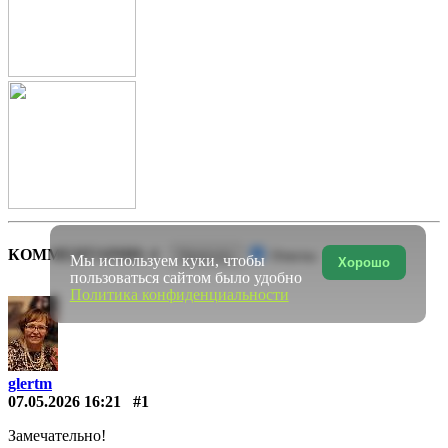
КОММЕНТАРИИ: 4
Написать
Ответы
Мы используем куки, чтобы
Хорошо
пользоваться сайтом было удобно
Политика конфиденциальности
glertm
07.05.2026 16:21
#1
Замечательно!