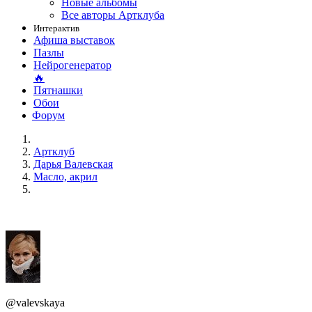
Новые альбомы
Все авторы Артклуба
Интерактив
Афиша выставок
Пазлы
Нейрогенератор
🔥
Пятнашки
Обои
Форум
Артклуб
Дарья Валевская
Масло, акрил
@valevskaya