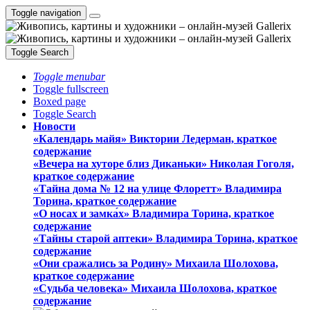
Toggle navigation
Toggle Search
Toggle menubar
Toggle fullscreen
Boxed page
Toggle Search
Новости
«Календарь майя» Виктории Ледерман, краткое
содержание
«Вечера на хуторе близ Диканьки» Николая Гоголя,
краткое содержание
«Тайна дома № 12 на улице Флоретт» Владимира
Торина, краткое содержание
«О носах и замка́х» Владимира Торина, краткое
содержание
«Тайны старой аптеки» Владимира Торина, краткое
содержание
«Они сражались за Родину» Михаила Шолохова,
краткое содержание
«Судьба человека» Михаила Шолохова, краткое
содержание