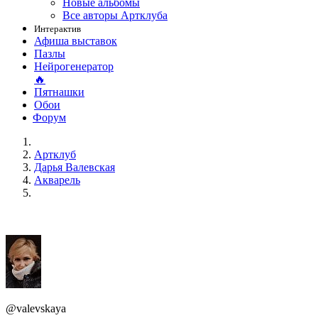
Новые альбомы
Все авторы Артклуба
Интерактив
Афиша выставок
Пазлы
Нейрогенератор
🔥
Пятнашки
Обои
Форум
Артклуб
Дарья Валевская
Акварель
@valevskaya