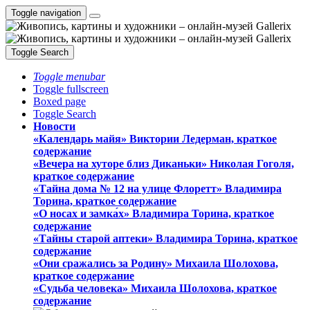
Toggle navigation
Toggle Search
Toggle menubar
Toggle fullscreen
Boxed page
Toggle Search
Новости
«Календарь майя» Виктории Ледерман, краткое
содержание
«Вечера на хуторе близ Диканьки» Николая Гоголя,
краткое содержание
«Тайна дома № 12 на улице Флоретт» Владимира
Торина, краткое содержание
«О носах и замка́х» Владимира Торина, краткое
содержание
«Тайны старой аптеки» Владимира Торина, краткое
содержание
«Они сражались за Родину» Михаила Шолохова,
краткое содержание
«Судьба человека» Михаила Шолохова, краткое
содержание