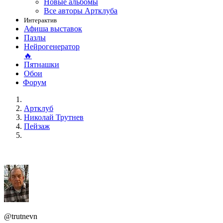
Новые альбомы
Все авторы Артклуба
Интерактив
Афиша выставок
Пазлы
Нейрогенератор
🔥
Пятнашки
Обои
Форум
Артклуб
Николай Трутнев
Пейзаж
@trutnevn