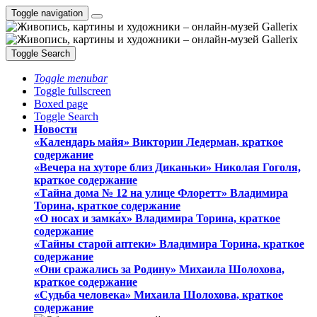
Toggle navigation
Toggle Search
Toggle menubar
Toggle fullscreen
Boxed page
Toggle Search
Новости
«Календарь майя» Виктории Ледерман, краткое
содержание
«Вечера на хуторе близ Диканьки» Николая Гоголя,
краткое содержание
«Тайна дома № 12 на улице Флоретт» Владимира
Торина, краткое содержание
«О носах и замка́х» Владимира Торина, краткое
содержание
«Тайны старой аптеки» Владимира Торина, краткое
содержание
«Они сражались за Родину» Михаила Шолохова,
краткое содержание
«Судьба человека» Михаила Шолохова, краткое
содержание