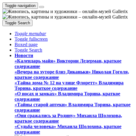
Toggle navigation
Toggle Search
Toggle menubar
Toggle fullscreen
Boxed page
Toggle Search
Новости
«Календарь майя» Виктории Ледерман, краткое
содержание
«Вечера на хуторе близ Диканьки» Николая Гоголя,
краткое содержание
«Тайна дома № 12 на улице Флоретт» Владимира
Торина, краткое содержание
«О носах и замка́х» Владимира Торина, краткое
содержание
«Тайны старой аптеки» Владимира Торина, краткое
содержание
«Они сражались за Родину» Михаила Шолохова,
краткое содержание
«Судьба человека» Михаила Шолохова, краткое
содержание