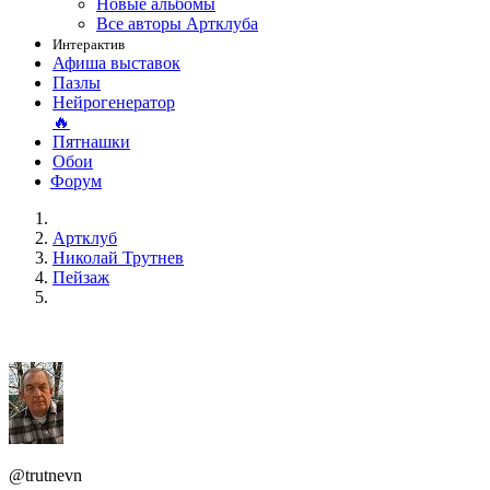
Новые альбомы
Все авторы Артклуба
Интерактив
Афиша выставок
Пазлы
Нейрогенератор
🔥
Пятнашки
Обои
Форум
Артклуб
Николай Трутнев
Пейзаж
@trutnevn