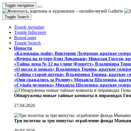
Toggle navigation
Toggle Search
Toggle menubar
Toggle fullscreen
Boxed page
Toggle Search
Новости
«Календарь майя» Виктории Ледерман, краткое содер
«Вечера на хуторе близ Диканьки» Николая Гоголя, к
«Тайна дома № 12 на улице Флоретт» Владимира Тори
«О носах и замка́х» Владимира Торина, краткое содер
«Тайны старой аптеки» Владимира Торина, краткое с
«Они сражались за Родину» Михаила Шолохова, кратк
«Судьба человека» Михаила Шолохова, краткое содер
Обнаружены новые тайные комнаты в пирамидах Гиз
27.04.2026
Три полотна за три минуты: ограбление фонда Манья
30.03.2026