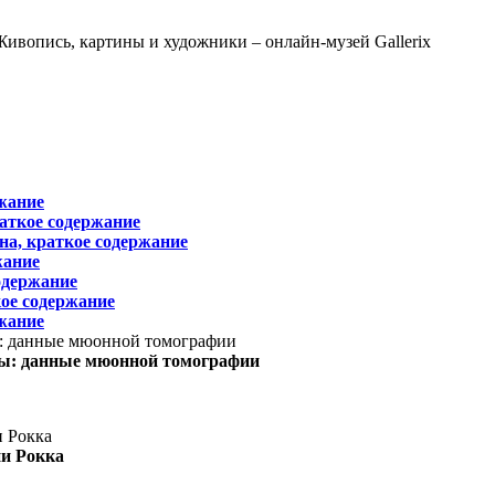
жание
раткое содержание
на, краткое содержание
жание
одержание
ое содержание
жание
ы: данные мюонной томографии
ни Рокка