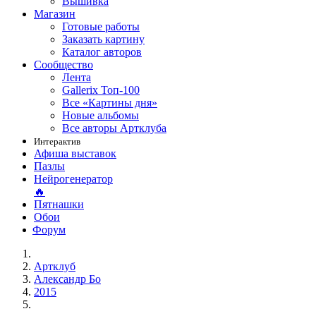
Вышивка
Магазин
Готовые работы
Заказать картину
Каталог авторов
Сообщество
Лента
Gallerix Топ-100
Все «Картины дня»
Новые альбомы
Все авторы Артклуба
Интерактив
Афиша выставок
Пазлы
Нейрогенератор
🔥
Пятнашки
Обои
Форум
Артклуб
Александр Бо
2015