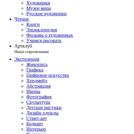
Художники
Музеи мира
Русские художники
Чтение
Книги
Энциклопедия
Фильмы о художниках
Учимся рисовать
Артклуб
Наши современники
Экспозиция
Живопись
Графика
Цифровое искусство
Хендмейд
Абстракция
Иконы
Фотография
Скульптура
Детские рисунки
Дизайн одежды
Стрит-арт
Бодиарт
Интерьер