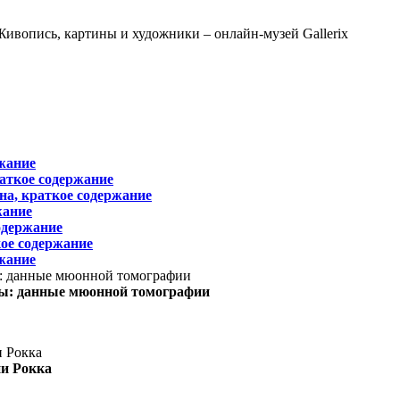
жание
раткое содержание
на, краткое содержание
жание
одержание
ое содержание
жание
ы: данные мюонной томографии
ни Рокка