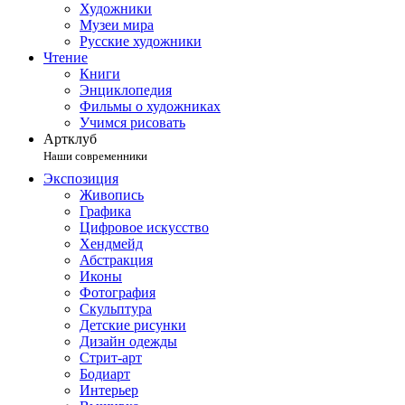
Художники
Музеи мира
Русские художники
Чтение
Книги
Энциклопедия
Фильмы о художниках
Учимся рисовать
Артклуб
Наши современники
Экспозиция
Живопись
Графика
Цифровое искусство
Хендмейд
Абстракция
Иконы
Фотография
Скульптура
Детские рисунки
Дизайн одежды
Стрит-арт
Бодиарт
Интерьер