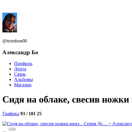
@trombon00
Александр Бо
Профиль
Лента
Связь
Альбомы
Магазин
Сидя на облаке, свесив ножки
Графика
93 / 181
25
1256