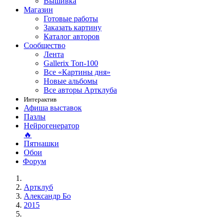
Вышивка
Магазин
Готовые работы
Заказать картину
Каталог авторов
Сообщество
Лента
Gallerix Топ-100
Все «Картины дня»
Новые альбомы
Все авторы Артклуба
Интерактив
Афиша выставок
Пазлы
Нейрогенератор
🔥
Пятнашки
Обои
Форум
Артклуб
Александр Бо
2015