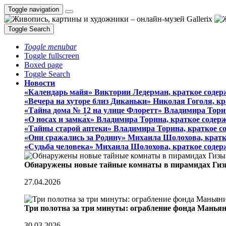
Toggle navigation
Toggle Search
Toggle menubar
Toggle fullscreen
Boxed page
Toggle Search
Новости
«Календарь майя» Виктории Ледерман, краткое содер
«Вечера на хуторе близ Диканьки» Николая Гоголя, к
«Тайна дома № 12 на улице Флоретт» Владимира Тори
«О носах и замка́х» Владимира Торина, краткое содер
«Тайны старой аптеки» Владимира Торина, краткое с
«Они сражались за Родину» Михаила Шолохова, кратк
«Судьба человека» Михаила Шолохова, краткое содер
Обнаружены новые тайные комнаты в пирамидах Гиз
27.04.2026
Три полотна за три минуты: ограбление фонда Манья
30.03.2026