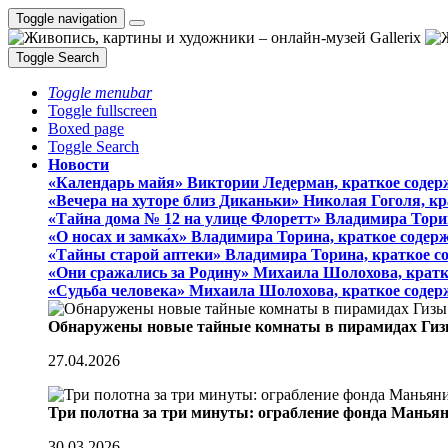
Toggle navigation
Toggle Search
Toggle menubar
Toggle fullscreen
Boxed page
Toggle Search
Новости
«Календарь майя» Виктории Ледерман, краткое содер
«Вечера на хуторе близ Диканьки» Николая Гоголя, к
«Тайна дома № 12 на улице Флоретт» Владимира Тори
«О носах и замка́х» Владимира Торина, краткое содер
«Тайны старой аптеки» Владимира Торина, краткое с
«Они сражались за Родину» Михаила Шолохова, кратк
«Судьба человека» Михаила Шолохова, краткое содер
Обнаружены новые тайные комнаты в пирамидах Гиз
27.04.2026
Три полотна за три минуты: ограбление фонда Манья
30.03.2026