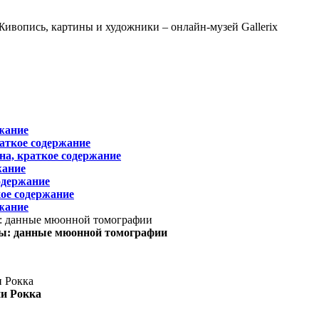
жание
раткое содержание
на, краткое содержание
жание
одержание
ое содержание
жание
ы: данные мюонной томографии
ни Рокка