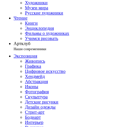
Художники
Музеи мира
Русские художники
Чтение
Книги
Энциклопедия
Фильмы о художниках
Учимся рисовать
Артклуб
Наши современники
Экспозиция
Живопись
Графика
Цифровое искусство
Хендмейд
Абстракция
Иконы
Фотография
Скульптура
Детские рисунки
Дизайн одежды
Стрит-арт
Бодиарт
Интерьер