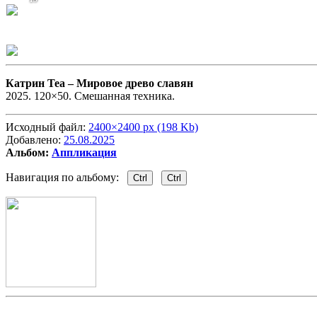
Катрин Теа –
Мировое древо славян
2025. 120×50. Смешанная техника.
Исходный файл:
2400×2400 px (198 Kb)
Добавлено:
25.08.2025
Альбом:
Аппликация
Навигация по альбому:
Ctrl
Ctrl