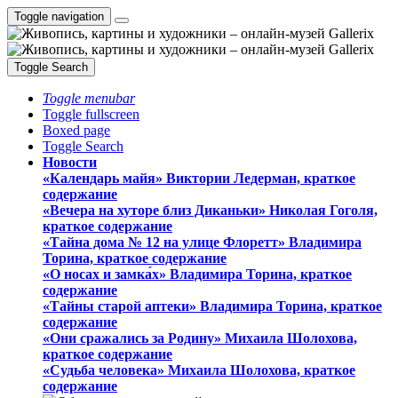
Toggle navigation
Toggle Search
Toggle menubar
Toggle fullscreen
Boxed page
Toggle Search
Новости
«Календарь майя» Виктории Ледерман, краткое
содержание
«Вечера на хуторе близ Диканьки» Николая Гоголя,
краткое содержание
«Тайна дома № 12 на улице Флоретт» Владимира
Торина, краткое содержание
«О носах и замка́х» Владимира Торина, краткое
содержание
«Тайны старой аптеки» Владимира Торина, краткое
содержание
«Они сражались за Родину» Михаила Шолохова,
краткое содержание
«Судьба человека» Михаила Шолохова, краткое
содержание