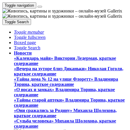
Toggle navigation
Toggle Search
Toggle menubar
Toggle fullscreen
Boxed page
Toggle Search
Новости
«Календарь майя» Виктории Ледерман, краткое
содержание
«Вечера на хуторе близ Диканьки» Николая Гоголя,
краткое содержание
«Тайна дома № 12 на улице Флоретт» Владимира
Торина, краткое содержание
«О носах и замка́х» Владимира Торина, краткое
содержание
«Тайны старой аптеки» Владимира Торина, краткое
содержание
«Они сражались за Родину» Михаила Шолохова,
краткое содержание
«Судьба человека» Михаила Шолохова, краткое
содержание