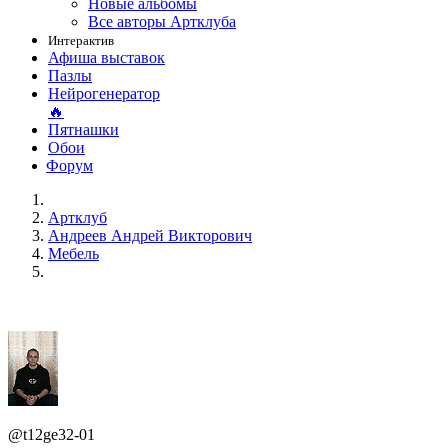
Новые альбомы
Все авторы Артклуба
Интерактив
Афиша выставок
Пазлы
Нейрогенератор
🔥
Пятнашки
Обои
Форум
Артклуб
Андреев Андрей Викторович
Мебель
@t12ge32-01