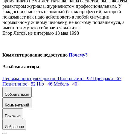
время никто не читает. Наташа, наша басистка, была жокеем,
редактором журнала, журналистом профессиональным. У
каждого из нас есть огромный багаж профессий, который
показывает как надо действовать в любой ситуации
нормальному живому человеку, не всякому попавшемуся, а
именно тому, кто собирается выжить."
Егор Летов, из интервью 13 мая 1998
Комментирование недоступно
Почему?
Альбомы автора
Первым проснулся доктор Пилюлькин. 92
Призраки 67
Позитивное 52
Ню 46
Мебель 40
Собрать пазл
Комментарий
Похожие
Избранное