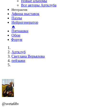
Новые альбомы
Все авторы Артклуба
Интерактив
Афиша выставок
Пазлы
Нейрогенератор
🔥
Пятнашки
Обои
Форум
Артклуб
Светлана Верьялова
пейзажи
@sveta68v