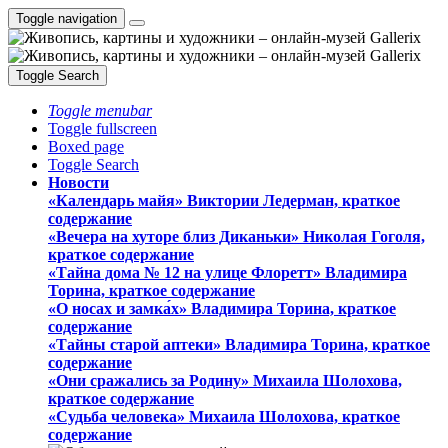
Toggle navigation
Toggle Search
Toggle menubar
Toggle fullscreen
Boxed page
Toggle Search
Новости
«Календарь майя» Виктории Ледерман, краткое
содержание
«Вечера на хуторе близ Диканьки» Николая Гоголя,
краткое содержание
«Тайна дома № 12 на улице Флоретт» Владимира
Торина, краткое содержание
«О носах и замка́х» Владимира Торина, краткое
содержание
«Тайны старой аптеки» Владимира Торина, краткое
содержание
«Они сражались за Родину» Михаила Шолохова,
краткое содержание
«Судьба человека» Михаила Шолохова, краткое
содержание