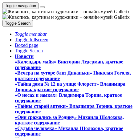
Toggle navigation
Toggle Search
Toggle menubar
Toggle fullscreen
Boxed page
Toggle Search
Новости
«Календарь майя» Виктории Ледерман, краткое
содержание
«Вечера на хуторе близ Диканьки» Николая Гоголя,
краткое содержание
«Тайна дома № 12 на улице Флоретт» Владимира
Торина, краткое содержание
«О носах и замка́х» Владимира Торина, краткое
содержание
«Тайны старой аптеки» Владимира Торина, краткое
содержание
«Они сражались за Родину» Михаила Шолохова,
краткое содержание
«Судьба человека» Михаила Шолохова, краткое
содержание