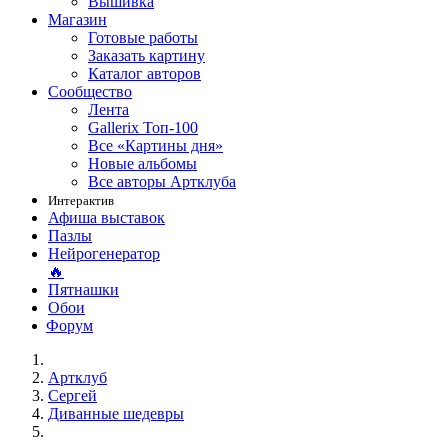
Вышивка
Магазин
Готовые работы
Заказать картину
Каталог авторов
Сообщество
Лента
Gallerix Топ-100
Все «Картины дня»
Новые альбомы
Все авторы Артклуба
Интерактив
Афиша выставок
Пазлы
Нейрогенератор
🔥
Пятнашки
Обои
Форум
Артклуб
Сергей
Диванные шедевры