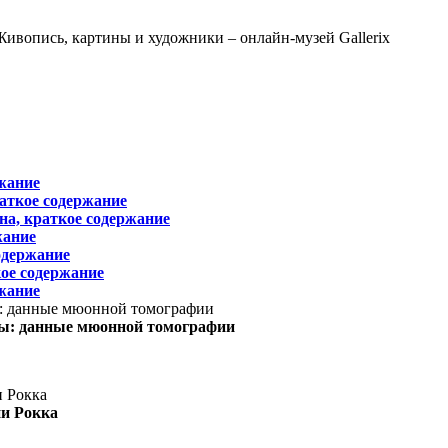
жание
раткое содержание
на, краткое содержание
жание
одержание
ое содержание
жание
ы: данные мюонной томографии
ни Рокка