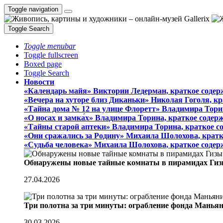
Toggle navigation
Toggle Search
Toggle menubar
Toggle fullscreen
Boxed page
Toggle Search
Новости
«Календарь майя» Виктории Ледерман, краткое содер
«Вечера на хуторе близ Диканьки» Николая Гоголя, к
«Тайна дома № 12 на улице Флоретт» Владимира Тори
«О носах и замка́х» Владимира Торина, краткое содер
«Тайны старой аптеки» Владимира Торина, краткое с
«Они сражались за Родину» Михаила Шолохова, кратк
«Судьба человека» Михаила Шолохова, краткое содер
Обнаружены новые тайные комнаты в пирамидах Гиз
27.04.2026
Три полотна за три минуты: ограбление фонда Манья
30.03.2026