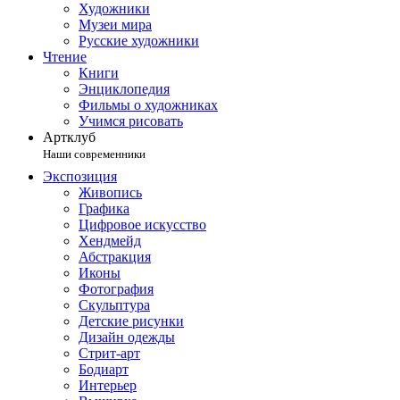
Художники
Музеи мира
Русские художники
Чтение
Книги
Энциклопедия
Фильмы о художниках
Учимся рисовать
Артклуб
Наши современники
Экспозиция
Живопись
Графика
Цифровое искусство
Хендмейд
Абстракция
Иконы
Фотография
Скульптура
Детские рисунки
Дизайн одежды
Стрит-арт
Бодиарт
Интерьер