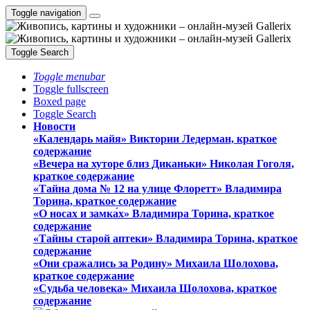
Toggle navigation
Toggle Search
Toggle menubar
Toggle fullscreen
Boxed page
Toggle Search
Новости
«Календарь майя» Виктории Ледерман, краткое
содержание
«Вечера на хуторе близ Диканьки» Николая Гоголя,
краткое содержание
«Тайна дома № 12 на улице Флоретт» Владимира
Торина, краткое содержание
«О носах и замка́х» Владимира Торина, краткое
содержание
«Тайны старой аптеки» Владимира Торина, краткое
содержание
«Они сражались за Родину» Михаила Шолохова,
краткое содержание
«Судьба человека» Михаила Шолохова, краткое
содержание