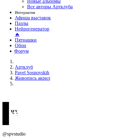
Новые альбомы
Все авторы Артклуба
Интерактив
Афиша выставок
Пазлы
Нейрогенератор
🔥
Пятнашки
Обои
Форум
Артклуб
Pavel Sosnovskih
Живопись акрил
@spvstudio