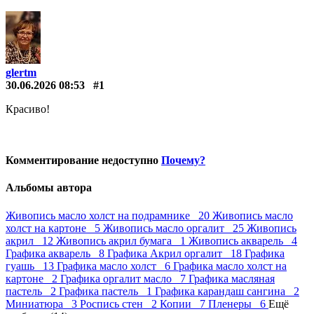
glertm
30.06.2026 08:53
#1
Красиво!
Комментирование недоступно
Почему?
Альбомы автора
Живопись масло холст на подрамнике 20
Живопись масло
холст на картоне 5
Живопись масло оргалит 25
Живопись
акрил 12
Живопись акрил бумага 1
Живопись акварель 4
Графика акварель 8
Графика Акрил оргалит 18
Графика
гуашь 13
Графика масло холст 6
Графика масло холст на
картоне 2
Графика оргалит масло 7
Графика масляная
пастель 2
Графика пастель 1
Графика карандаш сангина 2
Миниатюра 3
Роспись стен 2
Копии 7
Пленеры 6
Ещё