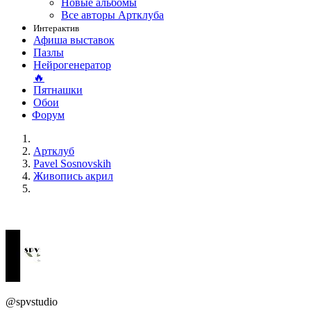
Новые альбомы
Все авторы Артклуба
Интерактив
Афиша выставок
Пазлы
Нейрогенератор
🔥
Пятнашки
Обои
Форум
Артклуб
Pavel Sosnovskih
Живопись акрил
@spvstudio