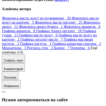
Альбомы автора
Живопись масло холст на подрамнике 20
Живопись масло
холст на картоне 5
Живопись масло оргалит 25
Живопись
акрил 12
Живопись акрил бумага 1
Живопись акварель 4
Графика акварель 8
Графика Акрил оргалит 18
Графика
гуашь 13
Графика масло холст 6
Графика масло холст на
картоне 2
Графика оргалит масло 7
Графика масляная
пастель 2
Графика пастель 1
Графика карандаш сангина 2
Миниатюра 3
Роспись стен 2
Копии 7
Пленеры 6
Ещё
альбомы (14)
Собрать пазл
Комментарий
Похожие
Избранное
Нужно авторизоваться на сайте