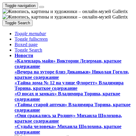
Toggle navigation
Toggle Search
Toggle menubar
Toggle fullscreen
Boxed page
Toggle Search
Новости
«Календарь майя» Виктории Ледерман, краткое
содержание
«Вечера на хуторе близ Диканьки» Николая Гоголя,
краткое содержание
«Тайна дома № 12 на улице Флоретт» Владимира
Торина, краткое содержание
«О носах и замка́х» Владимира Торина, краткое
содержание
«Тайны старой аптеки» Владимира Торина, краткое
содержание
«Они сражались за Родину» Михаила Шолохова,
краткое содержание
«Судьба человека» Михаила Шолохова, краткое
содержание