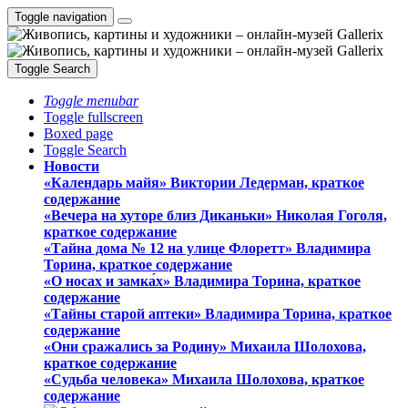
Toggle navigation
Toggle Search
Toggle menubar
Toggle fullscreen
Boxed page
Toggle Search
Новости
«Календарь майя» Виктории Ледерман, краткое
содержание
«Вечера на хуторе близ Диканьки» Николая Гоголя,
краткое содержание
«Тайна дома № 12 на улице Флоретт» Владимира
Торина, краткое содержание
«О носах и замка́х» Владимира Торина, краткое
содержание
«Тайны старой аптеки» Владимира Торина, краткое
содержание
«Они сражались за Родину» Михаила Шолохова,
краткое содержание
«Судьба человека» Михаила Шолохова, краткое
содержание