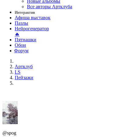
Новые альбомы
Все авторы Артклуба
Интерактив
Афиша выставок
Пазлы
Нейрогенератор
🔥
Пятнашки
Обои
Форум
Артклуб
LS
Пейзажи
@spog