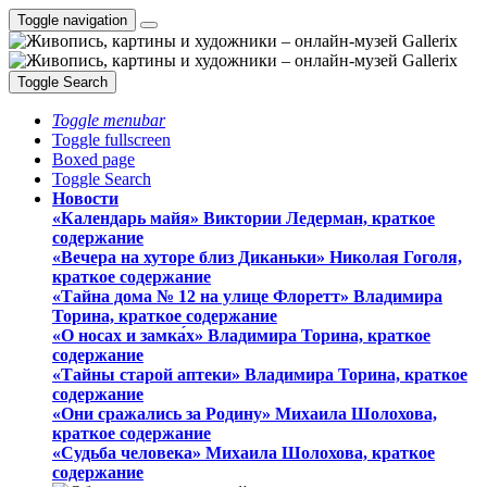
Toggle navigation
Toggle Search
Toggle menubar
Toggle fullscreen
Boxed page
Toggle Search
Новости
«Календарь майя» Виктории Ледерман, краткое
содержание
«Вечера на хуторе близ Диканьки» Николая Гоголя,
краткое содержание
«Тайна дома № 12 на улице Флоретт» Владимира
Торина, краткое содержание
«О носах и замка́х» Владимира Торина, краткое
содержание
«Тайны старой аптеки» Владимира Торина, краткое
содержание
«Они сражались за Родину» Михаила Шолохова,
краткое содержание
«Судьба человека» Михаила Шолохова, краткое
содержание