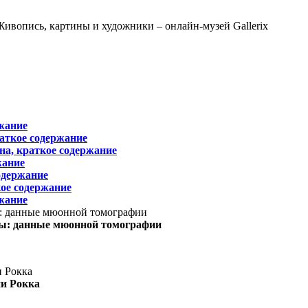
жание
раткое содержание
на, краткое содержание
жание
одержание
ое содержание
жание
ы: данные мюонной томографии
ни Рокка