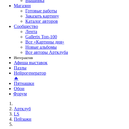
Вышивка
Магазин
Готовые работы
Заказать картину
Каталог авторов
Сообщество
Лента
Gallerix Топ-100
Все «Картины дня»
Новые альбомы
Все авторы Артклуба
Интерактив
Афиша выставок
Пазлы
Нейрогенератор
🔥
Пятнашки
Обои
Форум
Артклуб
LS
Пейзажи