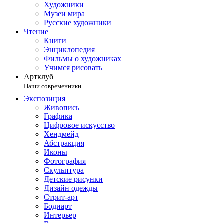
Художники
Музеи мира
Русские художники
Чтение
Книги
Энциклопедия
Фильмы о художниках
Учимся рисовать
Артклуб
Наши современники
Экспозиция
Живопись
Графика
Цифровое искусство
Хендмейд
Абстракция
Иконы
Фотография
Скульптура
Детские рисунки
Дизайн одежды
Стрит-арт
Бодиарт
Интерьер