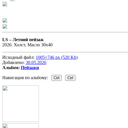
LS –
Летний пейзаж
2026. Холст, Масло 30х40
Исходный файл:
1005×746 px (520 Kb)
Добавлено:
30.05.2026
Альбом:
Пейзажи
Навигация по альбому:
Ctrl
Ctrl