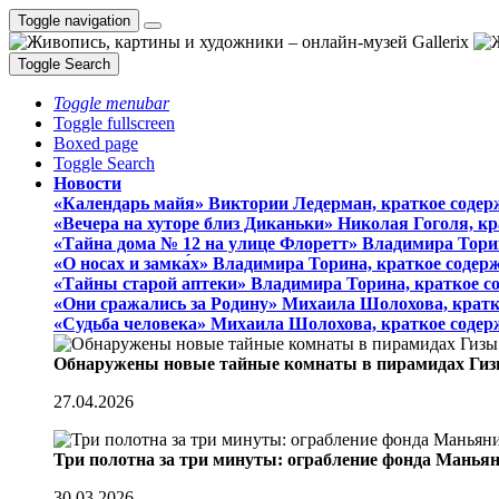
Toggle navigation
Toggle Search
Toggle menubar
Toggle fullscreen
Boxed page
Toggle Search
Новости
«Календарь майя» Виктории Ледерман, краткое содер
«Вечера на хуторе близ Диканьки» Николая Гоголя, к
«Тайна дома № 12 на улице Флоретт» Владимира Тори
«О носах и замка́х» Владимира Торина, краткое содер
«Тайны старой аптеки» Владимира Торина, краткое с
«Они сражались за Родину» Михаила Шолохова, кратк
«Судьба человека» Михаила Шолохова, краткое содер
Обнаружены новые тайные комнаты в пирамидах Гиз
27.04.2026
Три полотна за три минуты: ограбление фонда Манья
30.03.2026