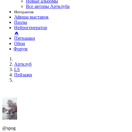
Новые альбомы
Все авторы Артклуба
Интерактив
Афиша выставок
Пазлы
Нейрогенератор
🔥
Пятнашки
Обои
Форум
Артклуб
LS
Пейзажи
@spog