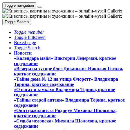
Toggle navigation
Toggle Search
Toggle menubar
Toggle fullscreen
Boxed page
Toggle Search
Новости
«Календарь майя» Виктории Ледерман, краткое
содержание
«Вечера на хуторе близ Диканьки» Николая Гоголя,
краткое содержание
«Тайна дома № 12 на улице Флоретт» Владимира
Торина, краткое содержание
«О носах и замка́х» Владимира Торина, краткое
содержание
«Тайны старой аптеки» Владимира Торина, краткое
содержание
«Они сражались за Родину» Михаила Шолохова,
краткое содержание
«Судьба человека» Михаила Шолохова, краткое
содержание