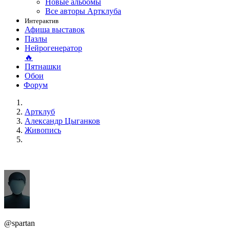
Новые альбомы
Все авторы Артклуба
Интерактив
Афиша выставок
Пазлы
Нейрогенератор
🔥
Пятнашки
Обои
Форум
Артклуб
Александр Цыганков
Живопись
@spartan