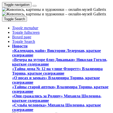
Toggle navigation
Toggle Search
Toggle menubar
Toggle fullscreen
Boxed page
Toggle Search
Новости
«Календарь майя» Виктории Ледерман, краткое
содержание
«Вечера на хуторе близ Диканьки» Николая Гоголя,
краткое содержание
«Тайна дома № 12 на улице Флоретт» Владимира
Торина, краткое содержание
«О носах и замка́х» Владимира Торина, краткое
содержание
«Тайны старой аптеки» Владимира Торина, краткое
содержание
«Они сражались за Родину» Михаила Шолохова,
краткое содержание
«Судьба человека» Михаила Шолохова, краткое
содержание