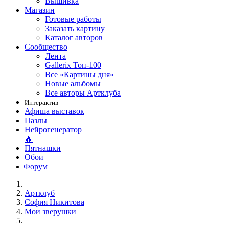
Вышивка
Магазин
Готовые работы
Заказать картину
Каталог авторов
Сообщество
Лента
Gallerix Топ-100
Все «Картины дня»
Новые альбомы
Все авторы Артклуба
Интерактив
Афиша выставок
Пазлы
Нейрогенератор
🔥
Пятнашки
Обои
Форум
Артклуб
София Никитова
Мои зверушки