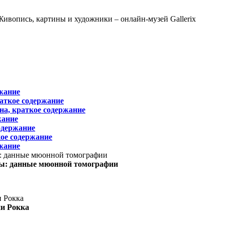
жание
раткое содержание
на, краткое содержание
жание
одержание
ое содержание
жание
ы: данные мюонной томографии
ни Рокка