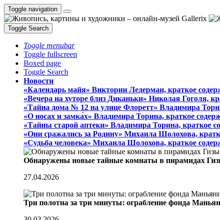
Toggle navigation
Toggle Search
Toggle menubar
Toggle fullscreen
Boxed page
Toggle Search
Новости
«Календарь майя» Виктории Ледерман, краткое содер
«Вечера на хуторе близ Диканьки» Николая Гоголя, к
«Тайна дома № 12 на улице Флоретт» Владимира Тори
«О носах и замка́х» Владимира Торина, краткое содер
«Тайны старой аптеки» Владимира Торина, краткое с
«Они сражались за Родину» Михаила Шолохова, кратк
«Судьба человека» Михаила Шолохова, краткое содер
Обнаружены новые тайные комнаты в пирамидах Гиз
27.04.2026
Три полотна за три минуты: ограбление фонда Манья
30.03.2026