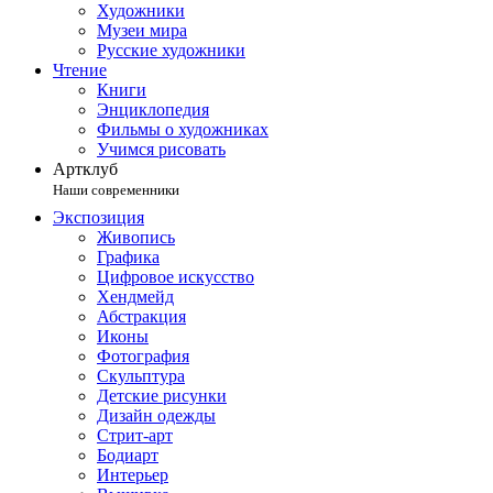
Художники
Музеи мира
Русские художники
Чтение
Книги
Энциклопедия
Фильмы о художниках
Учимся рисовать
Артклуб
Наши современники
Экспозиция
Живопись
Графика
Цифровое искусство
Хендмейд
Абстракция
Иконы
Фотография
Скульптура
Детские рисунки
Дизайн одежды
Стрит-арт
Бодиарт
Интерьер