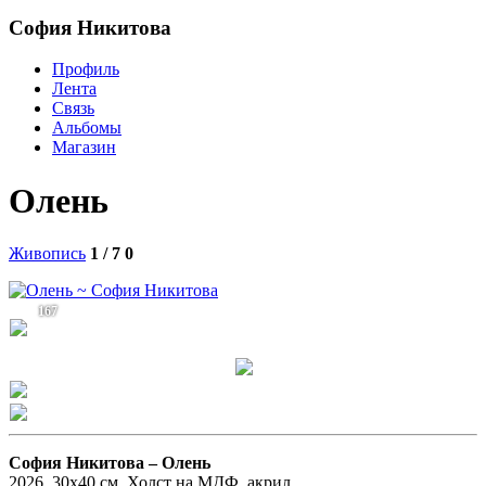
София Никитова
Профиль
Лента
Связь
Альбомы
Магазин
Олень
Живопись
1 / 7
0
167
София Никитова –
Олень
2026, 30х40 см. Холст на МДФ, акрил