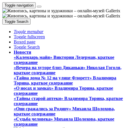
Toggle navigation
Toggle Search
Toggle menubar
Toggle fullscreen
Boxed page
Toggle Search
Новости
«Календарь майя» Виктории Ледерман, краткое
содержание
«Вечера на хуторе близ Диканьки» Николая Гоголя,
краткое содержание
«Тайна дома № 12 на улице Флоретт» Владимира
Торина, краткое содержание
«О носах и замка́х» Владимира Торина, краткое
содержание
«Тайны старой аптеки» Владимира Торина, краткое
содержание
«Они сражались за Родину» Михаила Шолохова,
краткое содержание
«Судьба человека» Михаила Шолохова, краткое
содержание