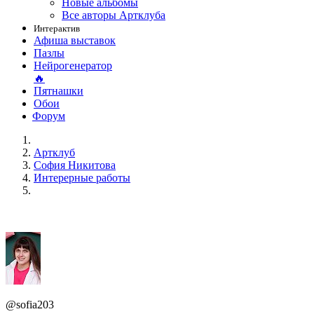
Новые альбомы
Все авторы Артклуба
Интерактив
Афиша выставок
Пазлы
Нейрогенератор
🔥
Пятнашки
Обои
Форум
Артклуб
София Никитова
Интерерные работы
@sofia203