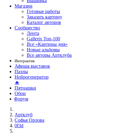
Вышивка
Магазин
Готовые работы
Заказать картину
Каталог авторов
Сообщество
Лента
Gallerix Топ-100
Все «Картины дня»
Новые альбомы
Все авторы Артклуба
Интерактив
Афиша выставок
Пазлы
Нейрогенератор
🔥
Пятнашки
Обои
Форум
Артклуб
Софья Орлова
0f3d