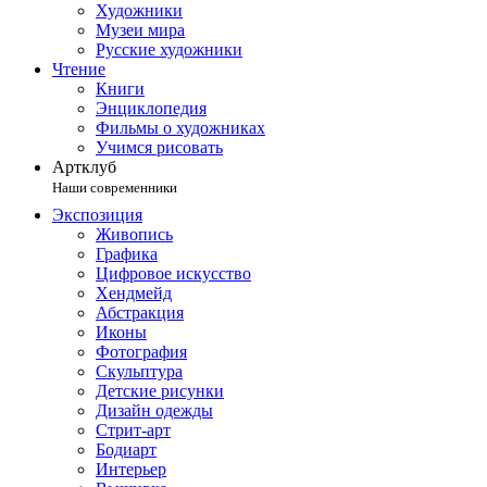
Художники
Музеи мира
Русские художники
Чтение
Книги
Энциклопедия
Фильмы о художниках
Учимся рисовать
Артклуб
Наши современники
Экспозиция
Живопись
Графика
Цифровое искусство
Хендмейд
Абстракция
Иконы
Фотография
Скульптура
Детские рисунки
Дизайн одежды
Стрит-арт
Бодиарт
Интерьер