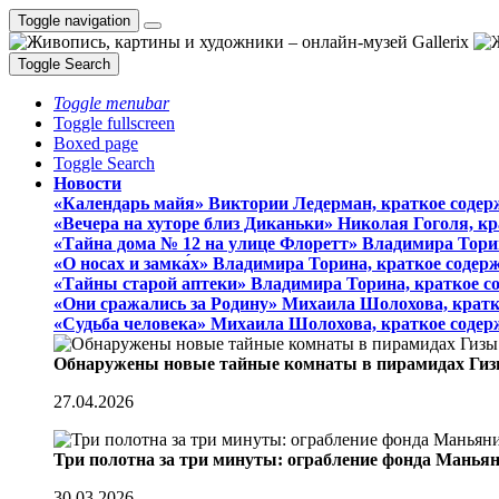
Toggle navigation
Toggle Search
Toggle menubar
Toggle fullscreen
Boxed page
Toggle Search
Новости
«Календарь майя» Виктории Ледерман, краткое содер
«Вечера на хуторе близ Диканьки» Николая Гоголя, к
«Тайна дома № 12 на улице Флоретт» Владимира Тори
«О носах и замка́х» Владимира Торина, краткое содер
«Тайны старой аптеки» Владимира Торина, краткое с
«Они сражались за Родину» Михаила Шолохова, кратк
«Судьба человека» Михаила Шолохова, краткое содер
Обнаружены новые тайные комнаты в пирамидах Гиз
27.04.2026
Три полотна за три минуты: ограбление фонда Манья
30.03.2026