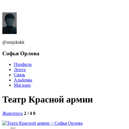
@snsjxkskk
Софья Орлова
Профиль
Лента
Связь
Альбомы
Магазин
Театр Красной армии
Живопись
2 / 4
0
162