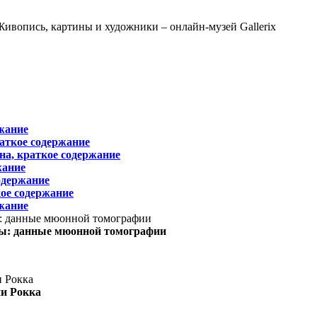
жание
раткое содержание
на, краткое содержание
жание
одержание
ое содержание
жание
ы: данные мюонной томографии
ни Рокка