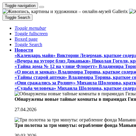
Toggle navigation
Toggle Search
Toggle menubar
Toggle fullscreen
Boxed page
Toggle Search
Новости
«Календарь майя» Виктории Ледерман, краткое содер
«Вечера на хуторе близ Диканьки» Николая Гоголя, к
«Тайна дома № 12 на улице Флоретт» Владимира Тори
«О носах и замка́х» Владимира Торина, краткое содер
«Тайны старой аптеки» Владимира Торина, краткое с
«Они сражались за Родину» Михаила Шолохова, кратк
«Судьба человека» Михаила Шолохова, краткое содер
Обнаружены новые тайные комнаты в пирамидах Гиз
27.04.2026
Три полотна за три минуты: ограбление фонда Манья
30.03.2026