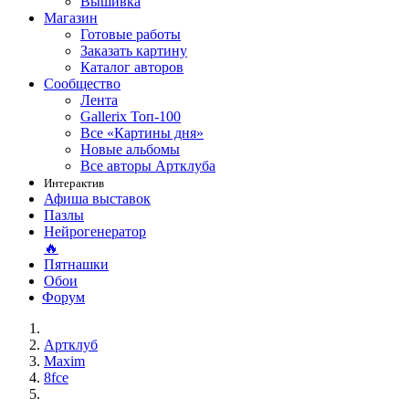
Вышивка
Магазин
Готовые работы
Заказать картину
Каталог авторов
Сообщество
Лента
Gallerix Топ-100
Все «Картины дня»
Новые альбомы
Все авторы Артклуба
Интерактив
Афиша выставок
Пазлы
Нейрогенератор
🔥
Пятнашки
Обои
Форум
Артклуб
Maxim
8fce