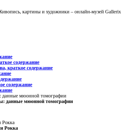
жание
раткое содержание
на, краткое содержание
жание
одержание
ое содержание
жание
ы: данные мюонной томографии
ни Рокка