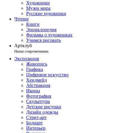
Художники
Музеи мира
Русские художники
Чтение
Книги
Энциклопедия
Фильмы о художниках
Учимся рисовать
Артклуб
Наши современники
Экспозиция
Живопись
Графика
Цифровое искусство
Хендмейд
Абстракция
Иконы
Фотография
Скульптура
Детские рисунки
Дизайн одежды
Стрит-арт
Бодиарт
Интерьер