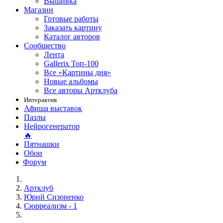
Вышивка
Магазин
Готовые работы
Заказать картину
Каталог авторов
Сообщество
Лента
Gallerix Топ-100
Все «Картины дня»
Новые альбомы
Все авторы Артклуба
Интерактив
Афиша выставок
Пазлы
Нейрогенератор
🔥
Пятнашки
Обои
Форум
Артклуб
Юрий Сизоненко
Сюрреализм - 1