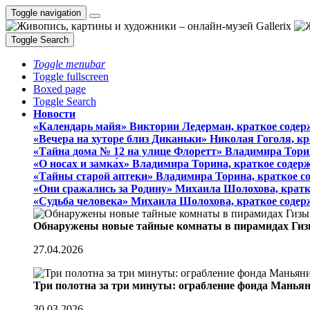
Toggle navigation
Toggle Search
Toggle menubar
Toggle fullscreen
Boxed page
Toggle Search
Новости
«Календарь майя» Виктории Ледерман, краткое содер
«Вечера на хуторе близ Диканьки» Николая Гоголя, к
«Тайна дома № 12 на улице Флоретт» Владимира Тори
«О носах и замка́х» Владимира Торина, краткое содер
«Тайны старой аптеки» Владимира Торина, краткое с
«Они сражались за Родину» Михаила Шолохова, кратк
«Судьба человека» Михаила Шолохова, краткое содер
Обнаружены новые тайные комнаты в пирамидах Гиз
27.04.2026
Три полотна за три минуты: ограбление фонда Манья
30.03.2026