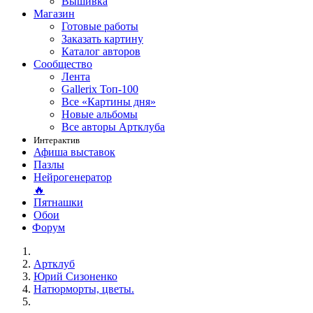
Вышивка
Магазин
Готовые работы
Заказать картину
Каталог авторов
Сообщество
Лента
Gallerix Топ-100
Все «Картины дня»
Новые альбомы
Все авторы Артклуба
Интерактив
Афиша выставок
Пазлы
Нейрогенератор
🔥
Пятнашки
Обои
Форум
Артклуб
Юрий Сизоненко
Натюрморты, цветы.