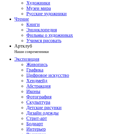
Художники
Музеи мира
Русские художники
Чтение
Книги
Энциклопедия
Фильмы о художниках
Учимся рисовать
Артклуб
Наши современники
Экспозиция
Живопись
Графика
Цифровое искусство
Хендмейд
Абстракция
Иконы
Фотография
Скульптура
Детские рисунки
Дизайн одежды
Стрит-арт
Бодиарт
Интерьер