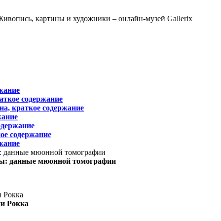
жание
раткое содержание
на, краткое содержание
жание
одержание
ое содержание
жание
ы: данные мюонной томографии
ни Рокка