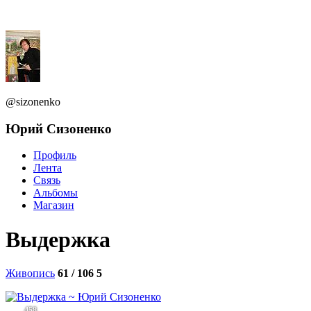
@sizonenko
Юрий Сизоненко
Профиль
Лента
Связь
Альбомы
Магазин
Выдержка
Живопись
61 / 106
5
458