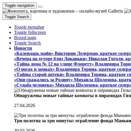
Toggle navigation
Toggle Search
Toggle menubar
Toggle fullscreen
Boxed page
Toggle Search
Новости
«Календарь майя» Виктории Ледерман, краткое содер
«Вечера на хуторе близ Диканьки» Николая Гоголя, к
«Тайна дома № 12 на улице Флоретт» Владимира Тори
«О носах и замка́х» Владимира Торина, краткое содер
«Тайны старой аптеки» Владимира Торина, краткое с
«Они сражались за Родину» Михаила Шолохова, кратк
«Судьба человека» Михаила Шолохова, краткое содер
Обнаружены новые тайные комнаты в пирамидах Гиз
27.04.2026
Три полотна за три минуты: ограбление фонда Манья
30.03.2026