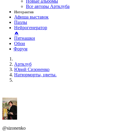
Новые альбомы
Все авторы Артклуба
Интерактив
Афиша выставок
Пазлы
Нейрогенератор
🔥
Пятнашки
Обои
Форум
Артклуб
Юрий Сизоненко
Натюрморты, цветы.
@sizonenko