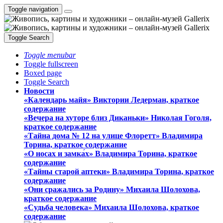
Toggle navigation
Toggle Search
Toggle menubar
Toggle fullscreen
Boxed page
Toggle Search
Новости
«Календарь майя» Виктории Ледерман, краткое
содержание
«Вечера на хуторе близ Диканьки» Николая Гоголя,
краткое содержание
«Тайна дома № 12 на улице Флоретт» Владимира
Торина, краткое содержание
«О носах и замка́х» Владимира Торина, краткое
содержание
«Тайны старой аптеки» Владимира Торина, краткое
содержание
«Они сражались за Родину» Михаила Шолохова,
краткое содержание
«Судьба человека» Михаила Шолохова, краткое
содержание