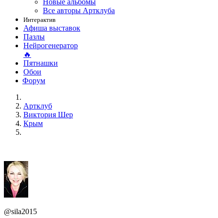
Новые альбомы
Все авторы Артклуба
Интерактив
Афиша выставок
Пазлы
Нейрогенератор
🔥
Пятнашки
Обои
Форум
Артклуб
Виктория Шер
Крым
@sila2015