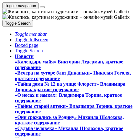
Toggle navigation
Toggle Search
Toggle menubar
Toggle fullscreen
Boxed page
Toggle Search
Новости
«Календарь майя» Виктории Ледерман, краткое
содержание
«Вечера на хуторе близ Диканьки» Николая Гоголя,
краткое содержание
«Тайна дома № 12 на улице Флоретт» Владимира
Торина, краткое содержание
«О носах и замка́х» Владимира Торина, краткое
содержание
«Тайны старой аптеки» Владимира Торина, краткое
содержание
«Они сражались за Родину» Михаила Шолохова,
краткое содержание
«Судьба человека» Михаила Шолохова, краткое
содержание