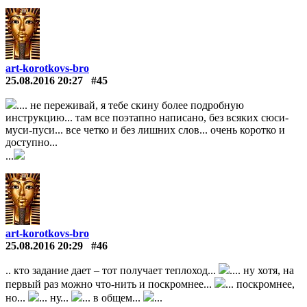
art-korotkovs-bro
25.08.2016 20:27
#45
.... не переживай, я тебе скину более подробную
инструкцию... там все поэтапно написано, без всяких сюси-
муси-пуси... все четко и без лишних слов... очень коротко и
доступно...
...
art-korotkovs-bro
25.08.2016 20:29
#46
.. кто задание дает – тот получает теплоход...
.... ну хотя, на
первый раз можно что-нить и поскромнее...
... поскромнее,
но...
... ну...
... в общем...
...