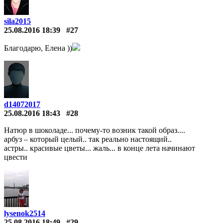
sila2015
25.08.2016 18:39
#27
Благодарю, Елена ))
d14072017
25.08.2016 18:43
#28
Натюр в шоколаде... почему-то возник такой образ....
арбуз – который целый.. так реально настоящий..
астры.. красивые цветы... жаль... в конце лета начинают
цвести
lysenok2514
25.08.2016 18:49
#29