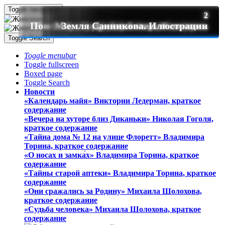
Toggle navigation
36
33
12
11
7
6
5
5
4
4
4
3
2
2
2
Поисковые визуализации интерьеров.
Интерьеры виртуал. Первый альбом.
Интерьеры реал . Второй альбом.
Интерьеры реал. Первый альбом
Маракотова бездна. Илюстрации
Земля Санникова. Илюстрации
Затерянный мир. Илюстрации
Цифра. Динозавры анриал.
Древний мир. Живопись
Древний мир. Графика.
Зоологический альбом
Африканский альбом
Деревенские истории
Картина по фразе
Фантасмагория
Toggle Search
Toggle menubar
Toggle fullscreen
Boxed page
Toggle Search
Новости
«Календарь майя» Виктории Ледерман, краткое
содержание
«Вечера на хуторе близ Диканьки» Николая Гоголя,
краткое содержание
«Тайна дома № 12 на улице Флоретт» Владимира
Торина, краткое содержание
«О носах и замка́х» Владимира Торина, краткое
содержание
«Тайны старой аптеки» Владимира Торина, краткое
содержание
«Они сражались за Родину» Михаила Шолохова,
краткое содержание
«Судьба человека» Михаила Шолохова, краткое
содержание