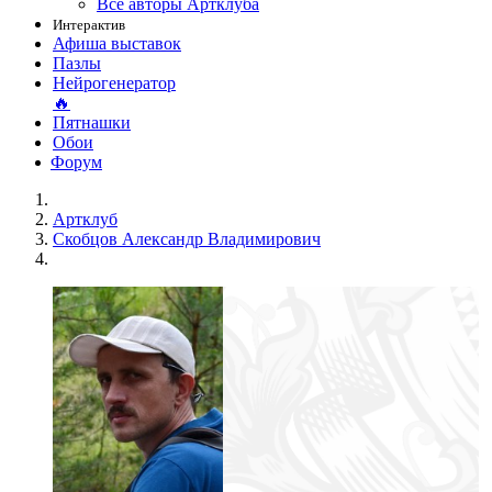
Все авторы Артклуба
Интерактив
Афиша выставок
Пазлы
Нейрогенератор
🔥
Пятнашки
Обои
Форум
Артклуб
Скобцов Александр Владимирович