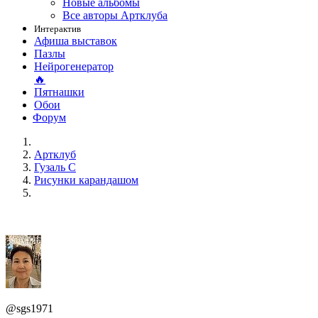
Новые альбомы
Все авторы Артклуба
Интерактив
Афиша выставок
Пазлы
Нейрогенератор
🔥
Пятнашки
Обои
Форум
Артклуб
Гузаль С
Рисунки карандашом
@sgs1971