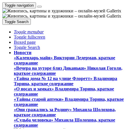
Toggle navigation
Toggle Search
Toggle menubar
Toggle fullscreen
Boxed page
Toggle Search
Новости
«Календарь майя» Виктории Ледерман, краткое
содержание
«Вечера на хуторе близ Диканьки» Николая Гоголя,
краткое содержание
«Тайна дома № 12 на улице Флоретт» Владимира
Торина, краткое содержание
«О носах и замка́х» Владимира Торина, краткое
содержание
«Тайны старой аптеки» Владимира Торина, краткое
содержание
«Они сражались за Родину» Михаила Шолохова,
краткое содержание
«Судьба человека» Михаила Шолохова, краткое
содержание