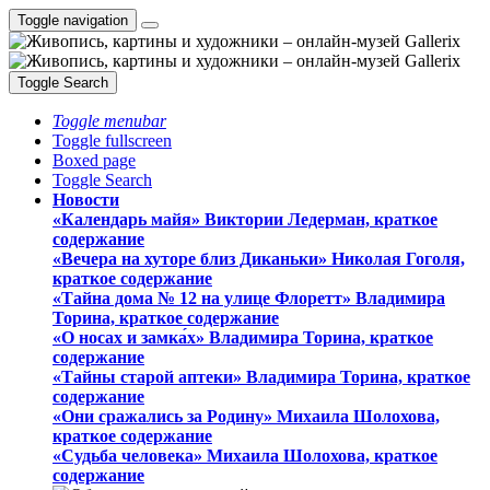
Toggle navigation
Toggle Search
Toggle menubar
Toggle fullscreen
Boxed page
Toggle Search
Новости
«Календарь майя» Виктории Ледерман, краткое
содержание
«Вечера на хуторе близ Диканьки» Николая Гоголя,
краткое содержание
«Тайна дома № 12 на улице Флоретт» Владимира
Торина, краткое содержание
«О носах и замка́х» Владимира Торина, краткое
содержание
«Тайны старой аптеки» Владимира Торина, краткое
содержание
«Они сражались за Родину» Михаила Шолохова,
краткое содержание
«Судьба человека» Михаила Шолохова, краткое
содержание