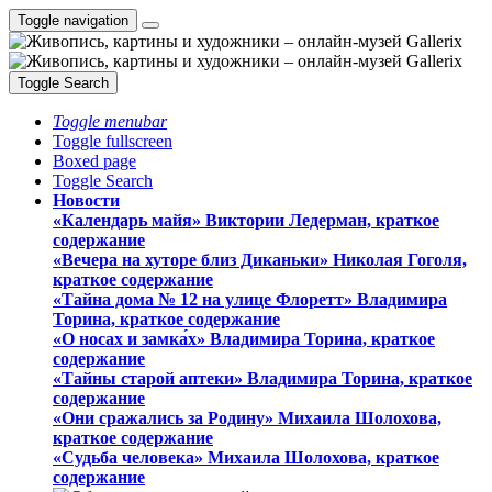
Toggle navigation
Toggle Search
Toggle menubar
Toggle fullscreen
Boxed page
Toggle Search
Новости
«Календарь майя» Виктории Ледерман, краткое
содержание
«Вечера на хуторе близ Диканьки» Николая Гоголя,
краткое содержание
«Тайна дома № 12 на улице Флоретт» Владимира
Торина, краткое содержание
«О носах и замка́х» Владимира Торина, краткое
содержание
«Тайны старой аптеки» Владимира Торина, краткое
содержание
«Они сражались за Родину» Михаила Шолохова,
краткое содержание
«Судьба человека» Михаила Шолохова, краткое
содержание