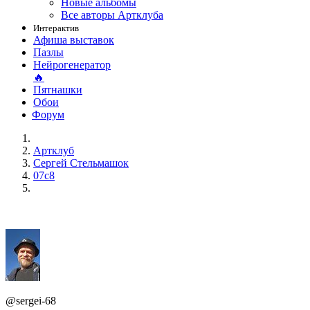
Новые альбомы
Все авторы Артклуба
Интерактив
Афиша выставок
Пазлы
Нейрогенератор
🔥
Пятнашки
Обои
Форум
Артклуб
Сергей Стельмашок
07c8
@sergei-68