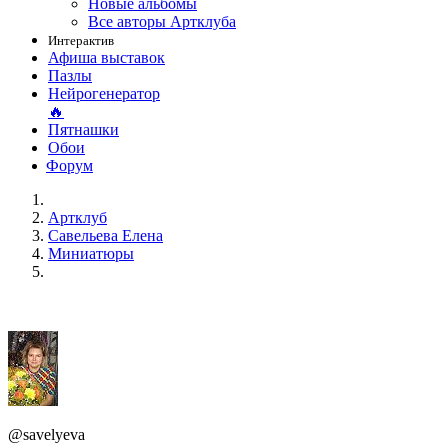
Новые альбомы
Все авторы Артклуба
Интерактив
Афиша выставок
Пазлы
Нейрогенератор
🔥
Пятнашки
Обои
Форум
Артклуб
Савельева Елена
Миниатюры
@savelyeva