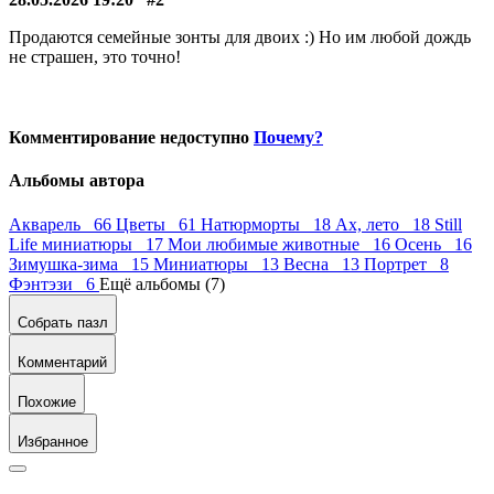
Продаются семейные зонты для двоих :) Но им любой дождь
не страшен, это точно!
Комментирование недоступно
Почему?
Альбомы автора
Акварель 66
Цветы 61
Натюрморты 18
Ах, лето 18
Still
Life миниатюры 17
Мои любимые животные 16
Осень 16
Зимушка-зима 15
Миниатюры 13
Весна 13
Портрет 8
Фэнтэзи 6
Ещё альбомы (7)
Собрать пазл
Комментарий
Похожие
Избранное