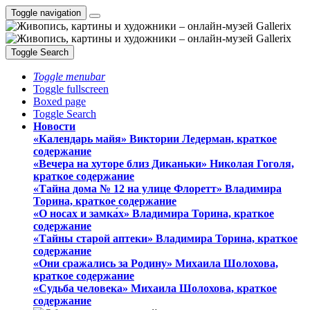
Toggle navigation
Toggle Search
Toggle menubar
Toggle fullscreen
Boxed page
Toggle Search
Новости
«Календарь майя» Виктории Ледерман, краткое
содержание
«Вечера на хуторе близ Диканьки» Николая Гоголя,
краткое содержание
«Тайна дома № 12 на улице Флоретт» Владимира
Торина, краткое содержание
«О носах и замка́х» Владимира Торина, краткое
содержание
«Тайны старой аптеки» Владимира Торина, краткое
содержание
«Они сражались за Родину» Михаила Шолохова,
краткое содержание
«Судьба человека» Михаила Шолохова, краткое
содержание