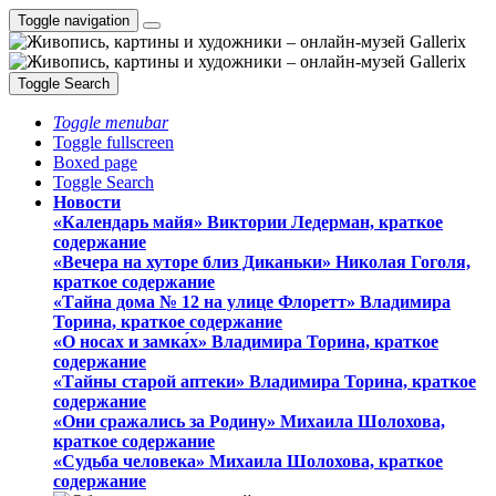
Toggle navigation
Toggle Search
Toggle menubar
Toggle fullscreen
Boxed page
Toggle Search
Новости
«Календарь майя» Виктории Ледерман, краткое
содержание
«Вечера на хуторе близ Диканьки» Николая Гоголя,
краткое содержание
«Тайна дома № 12 на улице Флоретт» Владимира
Торина, краткое содержание
«О носах и замка́х» Владимира Торина, краткое
содержание
«Тайны старой аптеки» Владимира Торина, краткое
содержание
«Они сражались за Родину» Михаила Шолохова,
краткое содержание
«Судьба человека» Михаила Шолохова, краткое
содержание