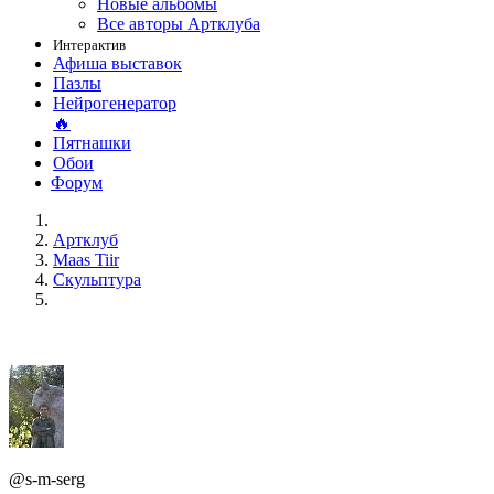
Новые альбомы
Все авторы Артклуба
Интерактив
Афиша выставок
Пазлы
Нейрогенератор
🔥
Пятнашки
Обои
Форум
Артклуб
Maas Tiir
Скульптура
@s-m-serg