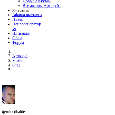
Новые альбомы
Все авторы Артклуба
Интерактив
Афиша выставок
Пазлы
Нейрогенератор
🔥
Пятнашки
Обои
Форум
Артклуб
Vladimir
84c2
@ruinedhaides