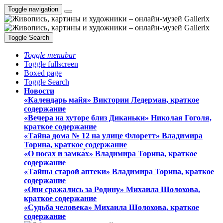
Toggle navigation
Toggle Search
Toggle menubar
Toggle fullscreen
Boxed page
Toggle Search
Новости
«Календарь майя» Виктории Ледерман, краткое
содержание
«Вечера на хуторе близ Диканьки» Николая Гоголя,
краткое содержание
«Тайна дома № 12 на улице Флоретт» Владимира
Торина, краткое содержание
«О носах и замка́х» Владимира Торина, краткое
содержание
«Тайны старой аптеки» Владимира Торина, краткое
содержание
«Они сражались за Родину» Михаила Шолохова,
краткое содержание
«Судьба человека» Михаила Шолохова, краткое
содержание