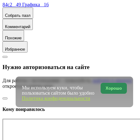
84c2 49
Графика 16
Собрать пазл
Комментарий
Похожие
Избранное
Нужно авторизоваться на сайте
Для работы с коллекциями – пожалуйста,
войдите в аккаунт
откроется в новом окне
Мы используем куки, чтобы
Хорошо
пользоваться сайтом было удобно
Политика конфиденциальности
Кому понравилось