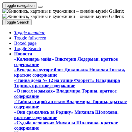
Toggle navigation
Toggle Search
Toggle menubar
Toggle fullscreen
Boxed page
Toggle Search
Новости
«Календарь майя» Виктории Ледерман, краткое
содержание
«Вечера на хуторе близ Диканьки» Николая Гоголя,
краткое содержание
«Тайна дома № 12 на улице Флоретт» Владимира
Торина, краткое содержание
«О носах и замка́х» Владимира Торина, краткое
содержание
«Тайны старой аптеки» Владимира Торина, краткое
содержание
«Они сражались за Родину» Михаила Шолохова,
краткое содержание
«Судьба человека» Михаила Шолохова, краткое
содержание