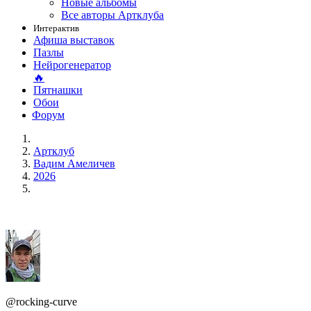
Новые альбомы
Все авторы Артклуба
Интерактив
Афиша выставок
Пазлы
Нейрогенератор
🔥
Пятнашки
Обои
Форум
Артклуб
Вадим Амеличев
2026
@rocking-curve