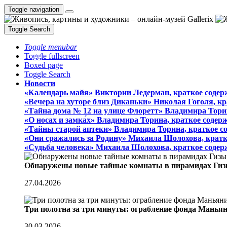
Toggle navigation
Toggle Search
Toggle menubar
Toggle fullscreen
Boxed page
Toggle Search
Новости
«Календарь майя» Виктории Ледерман, краткое содер
«Вечера на хуторе близ Диканьки» Николая Гоголя, к
«Тайна дома № 12 на улице Флоретт» Владимира Тори
«О носах и замка́х» Владимира Торина, краткое содер
«Тайны старой аптеки» Владимира Торина, краткое с
«Они сражались за Родину» Михаила Шолохова, кратк
«Судьба человека» Михаила Шолохова, краткое содер
Обнаружены новые тайные комнаты в пирамидах Гиз
27.04.2026
Три полотна за три минуты: ограбление фонда Манья
30.03.2026