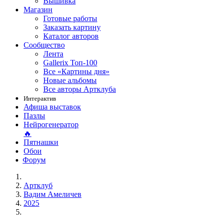
Вышивка
Магазин
Готовые работы
Заказать картину
Каталог авторов
Сообщество
Лента
Gallerix Топ-100
Все «Картины дня»
Новые альбомы
Все авторы Артклуба
Интерактив
Афиша выставок
Пазлы
Нейрогенератор
🔥
Пятнашки
Обои
Форум
Артклуб
Вадим Амеличев
2025