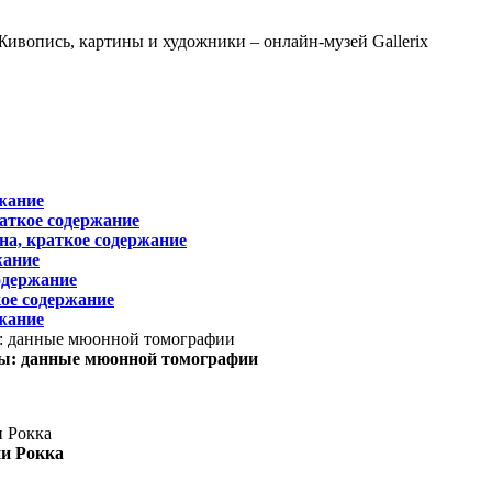
жание
раткое содержание
на, краткое содержание
жание
одержание
ое содержание
жание
ы: данные мюонной томографии
ни Рокка