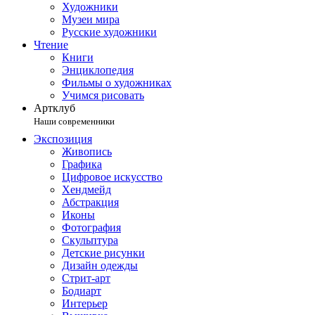
Художники
Музеи мира
Русские художники
Чтение
Книги
Энциклопедия
Фильмы о художниках
Учимся рисовать
Артклуб
Наши современники
Экспозиция
Живопись
Графика
Цифровое искусство
Хендмейд
Абстракция
Иконы
Фотография
Скульптура
Детские рисунки
Дизайн одежды
Стрит-арт
Бодиарт
Интерьер